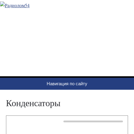
Радиолом54
Радиолом 54 ,Скупка радиодеталей в Новосибирске
Навигация по сайту
Конденсаторы