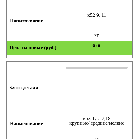
к52-9, 11
кг
8000
к53-1,1а,7,18
крупные/,средние/мелкие
кг