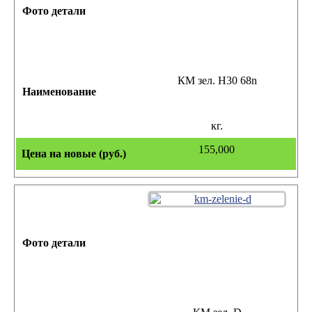
КМ зел. Н30 68n
кг.
155,000