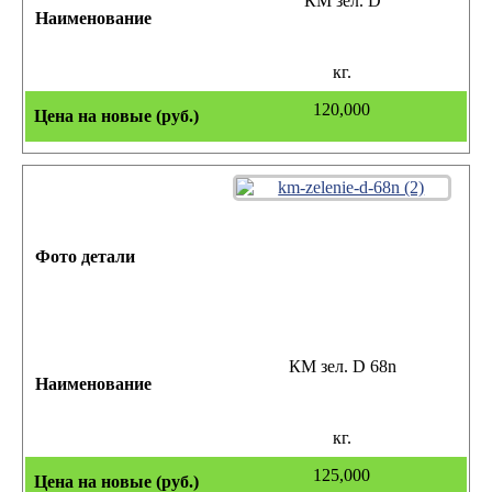
КМ зел. D
кг.
120,000
КМ зел. D 68n
кг.
125,000