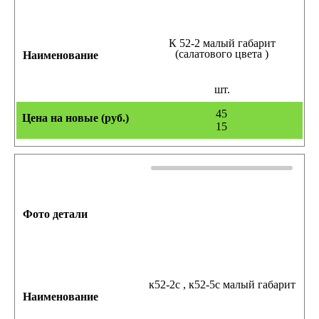
К 52-2 малый габарит
(салатового цвета )
шт.
45
15
к52-2с , к52-5с малый габарит