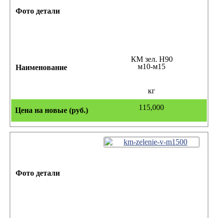
КМ зел. Н90
м10-м15
кг
115,000