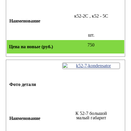
к52-2С , к52 - 5С
шт.
750
К 52-7 большой
малый габарит