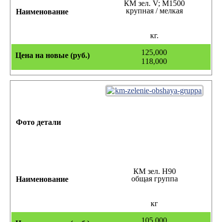
КМ зел. V; М1500
крупная / мелкая
кг.
125,000
118,000
КМ зел. Н90
общая группа
кг
105,000