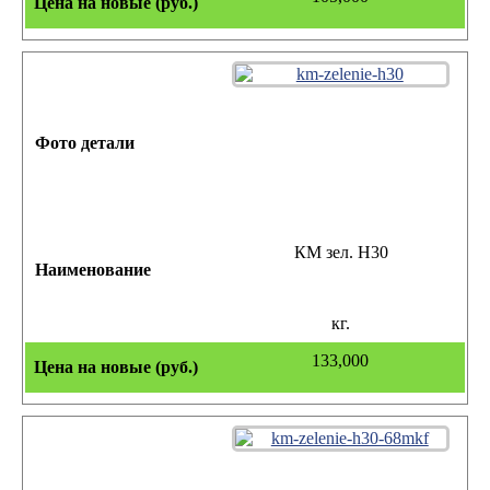
КМ зел. Н30
кг.
133,000