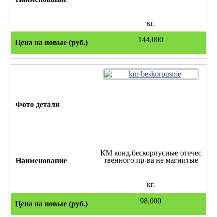
кг.
144,000
КМ конд.бескорпусные отечес
твенного пр-ва не магнитые
кг.
98,000