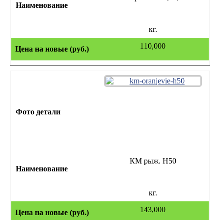
кг.
110,000
КМ рыж. Н50
кг.
143,000