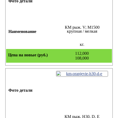
КМ рыж. V; M1500
крупная / мелкая
кг.
112,000
108,000
КМ рыж. H30, D, E