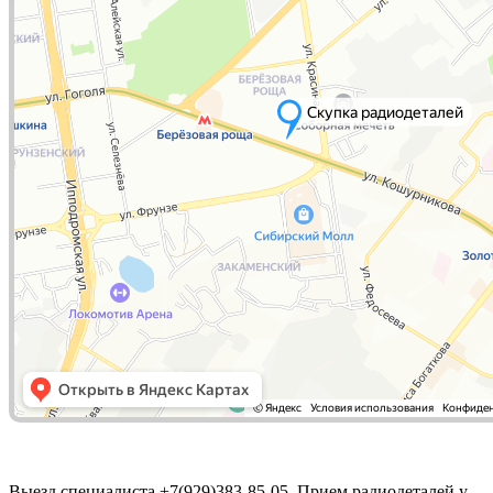
Выезд специалиста +7(929)383-85-05 Прием радиодеталей у