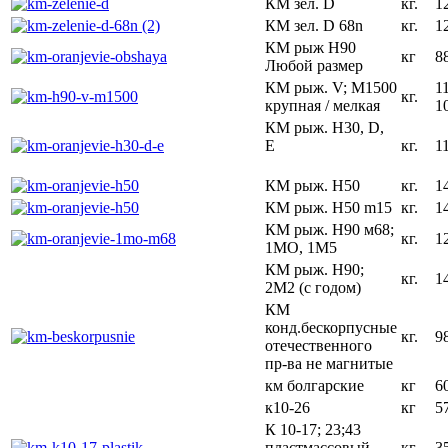
КМ зел. D
кг.
1
КМ зел. D 68n
кг.
1
КМ рыж Н90
кг
8
Любой размер
КМ рыж. V; M1500
1
кг.
крупная / мелкая
1
КМ рыж. H30, D,
E
кг.
1
КМ рыж. Н50
кг.
1
КМ рыж. Н50 m15
кг.
1
КМ рыж. Н90 м68;
кг.
1
1МО, 1М5
КМ рыж. Н90;
кг.
1
2М2 (с годом)
КМ
конд.бескорпусные
кг.
9
отечественного
пр-ва не магнитые
км болгарские
кг
6
к10-26
кг
5
К 10-17; 23;43
пластмассовый
кг.
3