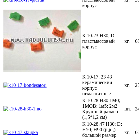
корпус
К 10-23 Н30; D
пластмассовый
кг.
6
корпус
К 10-17; 23 43
керамический
кг.
2
корпус
немагнитные
К 10-28 Н30 1М0;
1МОВ; 1м5; 2м2
шт.
2
Крупный размер
(1,5*1,2 см)
К 10-28;47 Н30; D;
Н50; Н90 (jf,jd,)
кг.
6
большой размер