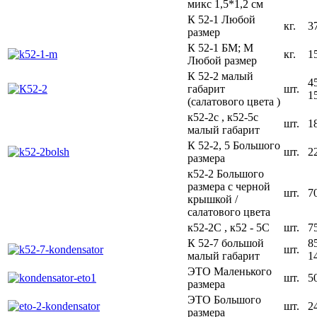
микс 1,5*1,2 см
К 52-1 Любой
кг.
3
размер
К 52-1 БМ; М
кг.
1
Любой размер
К 52-2 малый
4
габарит
шт.
1
(салатового цвета )
к52-2с , к52-5с
шт.
1
малый габарит
К 52-2, 5 Большого
шт.
2
размера
к52-2 Большого
размера с черной
шт.
7
крышкой /
салатового цвета
к52-2С , к52 - 5С
шт.
7
К 52-7 большой
8
шт.
малый габарит
1
ЭТО Маленького
шт.
5
размера
ЭТО Большого
шт.
2
размера