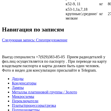
к52-9, 11
кг
8
к53-1,1а,7,18
крупные/,средние/
кг
2
мелкие
Навигация по записям
Следующая запись:
Спецпредложение
Выезд специалиста +7(929)383-85-05 Прием радиодеталей у
физ.лиц осуществляется по паспорту . При переводе на карту
владельцем паспорта и карты должен быть один человек.
Фото и видео для консультации присылайте в Telegram.
Диоды
Конденсаторы
Лампы
Металлы платиновой группы / Золото
Микросхемы
Переключатели
Платы/процессоры/срезка
Потенциометры