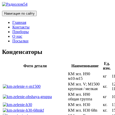
Радиолом54
Радиолом 54 ,Скупка радиодеталей в Новосибирске
Навигация по сайту
Главная
Контакты
Приборы
О нас
Посылки
Конденсаторы
Ед.
Фото детали
Наименование
изм.
КМ зел. Н90
кг
1
м10-м15
КМ зел. V; М1500
1
кг.
крупная / мелкая
1
КМ зел. Н90
кг
1
общая группа
КМ зел. Н30
кг.
1
КМ зел. Н30 68n
кг.
1